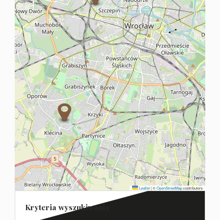
Leaflet
|
©
OpenStreetMap
contributors
Kryteria wyszukiwania