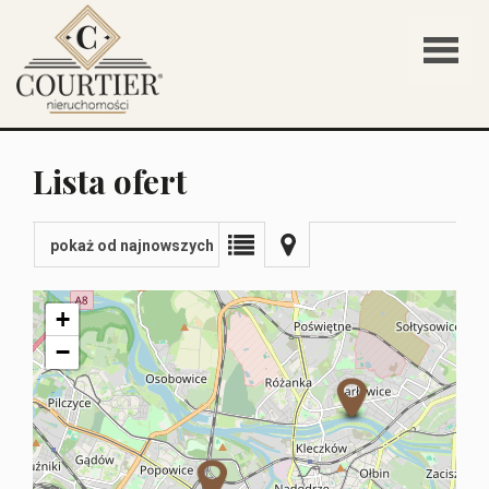
STRONA
Lista ofert
GŁÓWN
pokaż od najnowszych
O NAS
+
−
OFERTY
KONTAK